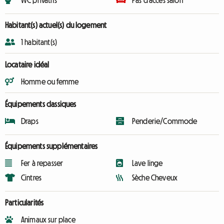
WC privatifs
Pas d'accès salon
Habitant(s) actuel(s) du logement
1 habitant(s)
Locataire idéal
Homme ou femme
Équipements classiques
Draps
Penderie/Commode
Équipements supplémentaires
Fer à repasser
Lave linge
Cintres
Sèche Cheveux
Particularités
Animaux sur place