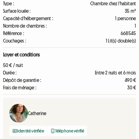
Type :
Chambre chez l'habitant
Surface louée :
35 m²
Capacité d'hébergement :
1 personne
Nombre de chambres :
1
Référence :
668545
Couchages :
1 Lit(s) double(s)
Loyer et conditions
50 € / nuit
Durée :
Entre 2 nuits et 6 mois
Dépôt de garantie :
490 €
Frais de ménage :
30 €
Catherine
Identité vérifiée
Téléphone vérifié