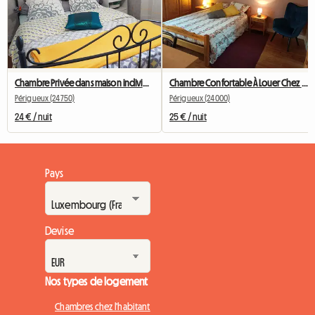
Chambre Privée dans maison individuelle à Périgueux
Chambre Confortable À Louer Chez L'habit
Périgueux (24750)
Périgueux (24000)
24 € / nuit
25 € / nuit
Pays
Devise
Nos types de logement
Chambres chez l'habitant