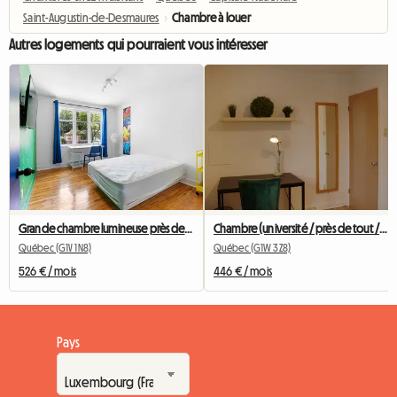
Saint-Augustin-de-Desmaures
›
Chambre à louer
Autres logements qui pourraient vous intéresser
Grande chambre lumineuse près de l'Université Laval
Chambre (université / près de tout / transports)
Québec (G1V 1N8)
Québec (G1W 3Z8)
526 € / mois
446 € / mois
Pays