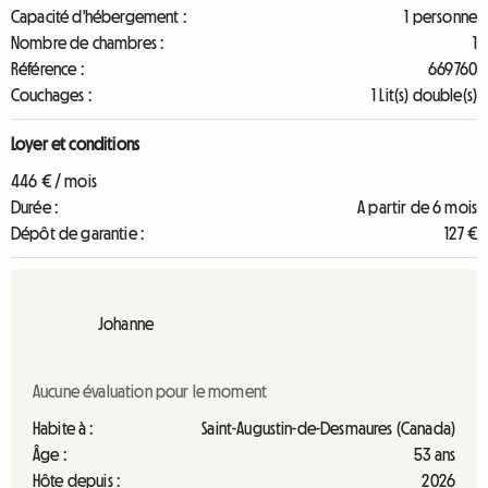
Capacité d'hébergement :
1 personne
Nombre de chambres :
1
Référence :
669760
Couchages :
1 Lit(s) double(s)
Loyer et conditions
446 € / mois
Durée :
A partir de 6 mois
Dépôt de garantie :
127 €
Johanne
Aucune évaluation pour le moment
Habite à :
Saint-Augustin-de-Desmaures (Canada)
Âge :
53 ans
Hôte depuis :
2026