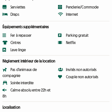
Serviettes
Penderie/Commode
Draps
Internet
Équipements supplémentaires
Fer à repasser
Parking gratuit
Cintres
Netflix
Lave linge
Règlement intérieur de la location
Pas d'animaux de
Invités non autorisés
compagnie
Couple non autorisés
Soirée interdite
Calme absolu entre 22h et
8h
Localisation