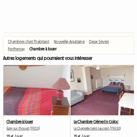
Chambres chez l'habitant
›
Nouvelle-Aquitaine
›
Deux-Sèvres
›
Parthenay
›
Chambre à louer
Autres logements qui pourraient vous intéresser
Chambre à louer
La Chambre Crème En Coloc
Azay-sur-Thouet (79130)
La Chapelle-Saint-Laurent (79430)
25 € / nuit
75 € / nuit