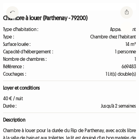
Chambre à louer (Parthenay - 79200)
Type d'habitation :
Appartement
Type :
Chambre chez l'habitant
Surface louée :
14 m²
Capacité d'hébergement :
1 personne
Nombre de chambres :
1
Référence :
669483
Couchages :
1 Lit(s) double(s)
Loyer et conditions
40 € / nuit
Durée :
Jusqu'à 2 semaines
Description
Chambre à louer pour la durée du Flip de Parthenay, avec accès libre
à la salle de bain et aux toilettes. Le lit est équipé d'un bon matelas de