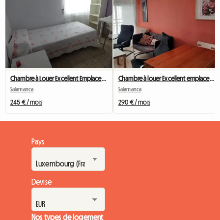
Chambre à Louer Excellent Emplacement
Chambre à louer Excellent emplacement
Salamanca
Salamanca
245 € / mois
290 € / mois
Pays
Devise
Nos types de logement