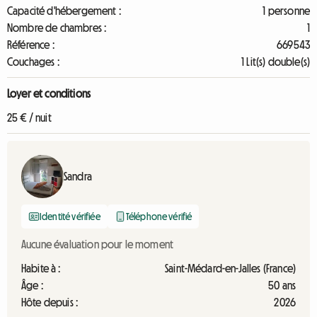
Capacité d'hébergement :
1 personne
Nombre de chambres :
1
Référence :
669543
Couchages :
1 Lit(s) double(s)
Loyer et conditions
25 € / nuit
Sandra
Identité vérifiée
Téléphone vérifié
Aucune évaluation pour le moment
Habite à :
Saint-Médard-en-Jalles (France)
Âge :
50 ans
Hôte depuis :
2026