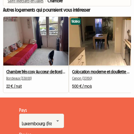
Saint-Médard-en-Jalles
›
Chambre
Autres logements qui pourraient vous intéresser
Vidéo
Chambre Très cosy Au cœur de Bordeaux et privé
Colocation moderne et douillette Cenon/Bastide – 2 chambres disponibles
Bordeaux (33800)
Cenon (33150)
22 € / nuit
500 € / mois
Pays