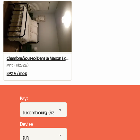
Chambre/Sous-sol Dans La Maison Exécutive
Mint Hill (28227)
892 € / mois
Pays
Devise