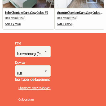
Belle Chambre Dans Cosy Coloc #2
Grande Chambre Dans Cosy Coloc #5 New York près d'olry
Athis-Mons (91200)
Athis-Mons (91200)
640 € / mois
620 € / mois
Pays
Devise
Nos types de logement
Chambres chez l'habitant
Colocations