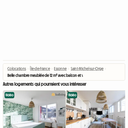
Colocations
›
Île-de-France
›
Essonne
›
Saint-Michel-sur-Orge
›
Belle chambre meublée de 12 m² avec balcon et vue dégagée
Autres logements qui pourraient vous intéresser
Vidéo
Vidéo