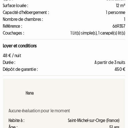
Surface louée :
12 m²
Capacité d'hébergement :
1 personne
Nombre de chambres :
1
Référence :
669357
Couchages :
1 Lit(s) simple(s), 1 canapé(s) lit(s)
Loyer et conditions
48 € / nuit
Durée :
A partir de 3 nuits
Dépôt de garantie :
450 €
Hana
Aucune évaluation pour le moment
Habite à :
Saint-Michel-sur-Orge (France)
Âge :
51 ans