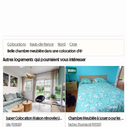
Colocations
›
Hauts-de-France
›
Nord
›
Croix
›
Belle chambre meublée dans une colocation d'étudiants
Autres logements qui pourraient vous intéresser
Vidéo
Super Colocation Maison rénovée Lille
Chambre Meublée à Louer pour les étudiants photos et vidéo
Lille (59800)
Faches-Thumesnil (59155)