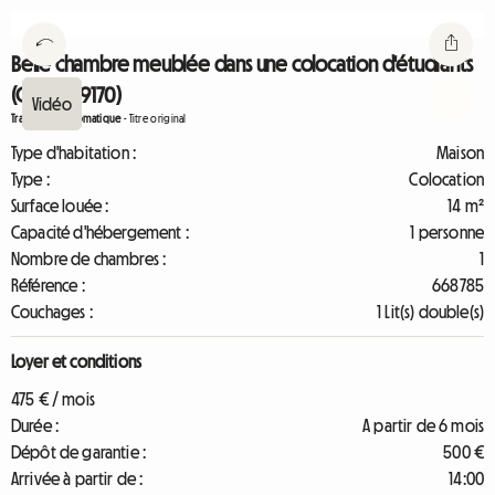
Belle chambre meublée dans une colocation d'étudiants
(Croix - 59170)
Traduction automatique
-
Titre original
Type d'habitation :
Maison
Type :
Colocation
Surface louée :
14 m²
Capacité d'hébergement :
1 personne
Nombre de chambres :
1
Référence :
668785
Couchages :
1 Lit(s) double(s)
Loyer et conditions
475 € / mois
Durée :
A partir de 6 mois
Dépôt de garantie :
500 €
Arrivée à partir de :
14:00