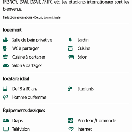
FRESNOY, ESAAT, ENSAIT, ARTFX, etc. Les étudiants internationaux sont les
bienvenus.
Traduction automatique
-
Description originale
Logement
Salle de bain privative
Jardin
WC à partager
Cuisine
Cuisine à partager
Salon
Salon à partager
Locataire idéal
De 18 à 30 ans
Etudiants
Homme ou femme
Équipements classiques
Draps
Penderie/Commode
Télévision
Internet