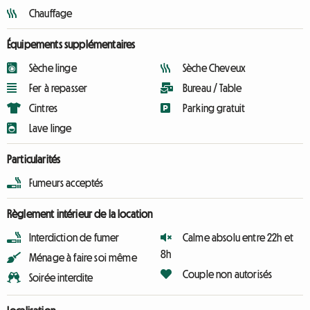
Chauffage
Équipements supplémentaires
Sèche linge
Sèche Cheveux
Fer à repasser
Bureau / Table
Cintres
Parking gratuit
Lave linge
Particularités
Fumeurs acceptés
Règlement intérieur de la location
Interdiction de fumer
Calme absolu entre 22h et
8h
Ménage à faire soi même
Couple non autorisés
Soirée interdite