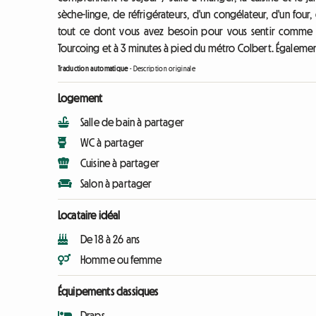
sèche-linge, de réfrigérateurs, d'un congélateur, d'un four
tout ce dont vous avez besoin pour vous sentir comme ch
Tourcoing et à 3 minutes à pied du métro Colbert. Également 
Traduction automatique
-
Description originale
Logement
Salle de bain à partager
WC à partager
Cuisine à partager
Salon à partager
Locataire idéal
De 18 à 26 ans
Homme ou femme
Équipements classiques
Draps