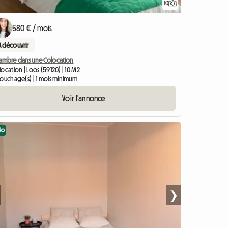
10
580 € / mois
A découvrir
ambre dans une Colocation
ocation | Loos (59120) | 10 M2
couchage(s) | 1 mois minimum
Voir l'annonce
éo
❯