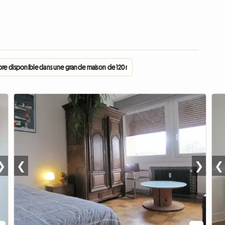
bre disponible dans une grande maison de 120 m² (ch4)
❯
❮
❯
❮