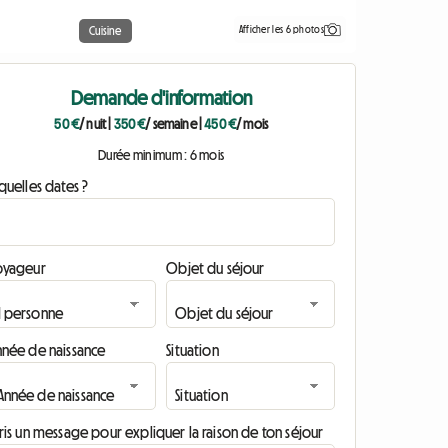
Afficher les 6 photos
Cuisine
Demande d'information
50 €
/ nuit
|
350 €
/ semaine
|
450 €
/ mois
Durée minimum : 6 mois
quelles dates ?
oyageur
Objet du séjour
nnée de naissance
Situation
ris un message pour expliquer la raison de ton séjour