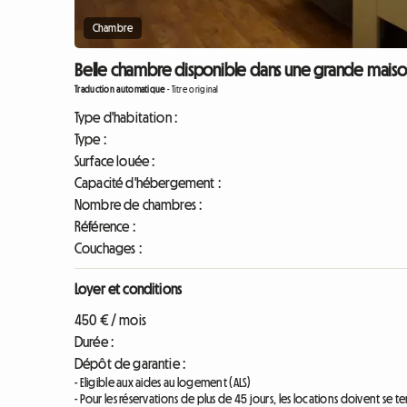
Chambre
Belle chambre disponible dans une grande maison
Traduction automatique
-
Titre original
Type d'habitation :
Type :
Surface louée :
Capacité d'hébergement :
Nombre de chambres :
Référence :
Couchages :
Loyer et conditions
450 € / mois
Durée :
Dépôt de garantie :
- Eligible aux aides au logement (ALS)
- Pour les réservations de plus de 45 jours, les locations doivent se t