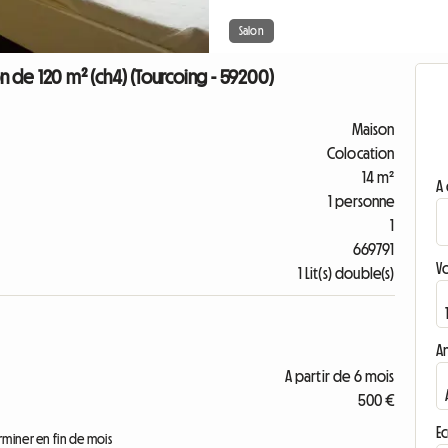
Salon
 de 120 m² (ch4) (Tourcoing - 59200)
Maison
Colocation
14 m²
A 
1 personne
1
669791
V
1 Lit(s) double(s)
A
A partir de 6 mois
500 €
Ec
erminer en fin de mois