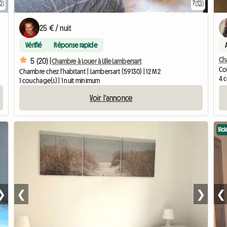
7
25 € / nuit
Vérifié
Réponse rapide
Ch
5 (20) |
Chambre à Louer à Lille Lambersart
Col
Chambre chez l'habitant | Lambersart (59130) | 12 M2
4 
1 couchage(s) | 1 nuit minimum
Voir l'annonce
Vid
❯
❮
❯
❮