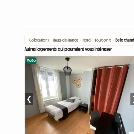
Colocations
›
Hauts-de-France
›
Nord
›
Tourcoing
›
Belle cham
Autres logements qui pourraient vous intéresser
Vidéo
❮