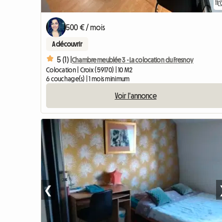
11
500 € / mois
A découvrir
5 (1) |
Chambre meublée 3 - La colocation du Fresnoy
Colocation | Croix (59170) | 10 M2
6 couchage(s) | 1 mois minimum
Voir l'annonce
❮