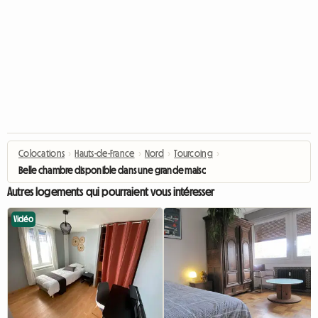
Colocations
›
Hauts-de-France
›
Nord
›
Tourcoing
›
Belle chambre disponible dans une grande maison de 120 m² (ch3)
Autres logements qui pourraient vous intéresser
Vidéo