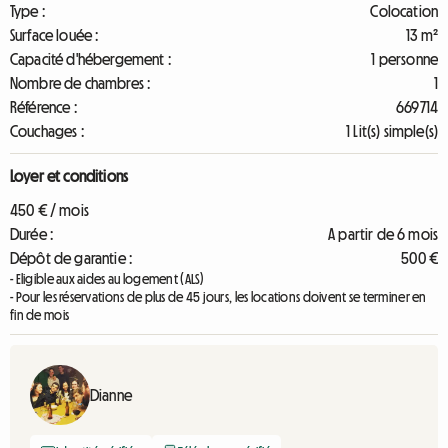
Type :
Colocation
Surface louée :
13 m²
Capacité d'hébergement :
1 personne
Nombre de chambres :
1
Référence :
669714
Couchages :
1 Lit(s) simple(s)
Loyer et conditions
450 € / mois
Durée :
A partir de 6 mois
Dépôt de garantie :
500 €
- Eligible aux aides au logement (ALS)
- Pour les réservations de plus de 45 jours, les locations doivent se terminer en
fin de mois
Dianne