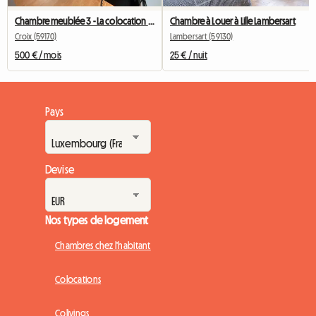
Chambre meublée 3 - La colocation du Fresnoy
Chambre à Louer à Lille Lambersart
Croix (59170)
Lambersart (59130)
500 € / mois
25 € / nuit
Pays
Devise
Nos types de logement
Chambres chez l'habitant
Colocations
Colivings