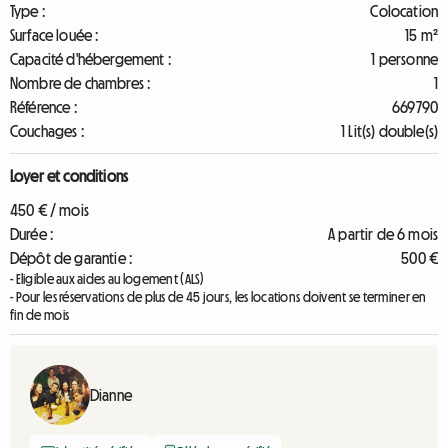
Type :
Colocation
Surface louée :
15 m²
Capacité d'hébergement :
1 personne
Nombre de chambres :
1
Référence :
669790
Couchages :
1 Lit(s) double(s)
Loyer et conditions
450 € / mois
Durée :
A partir de 6 mois
Dépôt de garantie :
500 €
- Eligible aux aides au logement (ALS)
- Pour les réservations de plus de 45 jours, les locations doivent se terminer en
fin de mois
Dianne