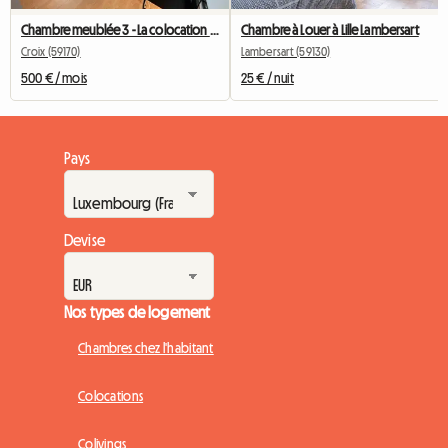
Chambre meublée 3 - La colocation du Fresnoy
Chambre à Louer à Lille Lambersart
Croix (59170)
Lambersart (59130)
500 € / mois
25 € / nuit
Pays
Devise
Nos types de logement
Chambres chez l'habitant
Colocations
Colivings