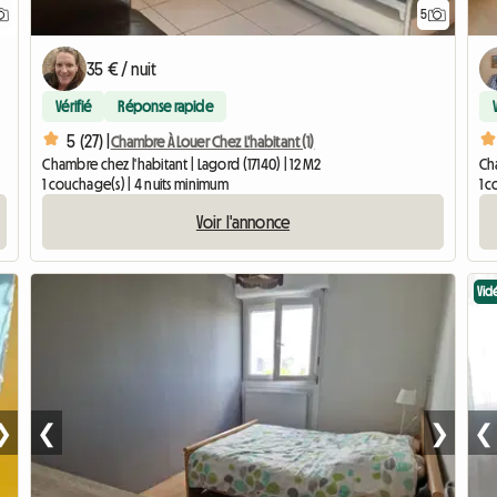
5
35 € / nuit
Vérifié
Réponse rapide
5 (27) |
Chambre À Louer Chez L'habitant (1)
Chambre chez l'habitant | Lagord (17140) | 12 M2
Cha
1 couchage(s) | 4 nuits minimum
1 c
Voir l'annonce
Vid
❯
❮
❯
❮