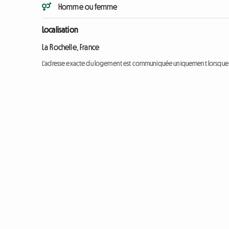
Homme ou femme
Localisation
La Rochelle, France
L'adresse exacte du logement est communiquée uniquement lorsque l