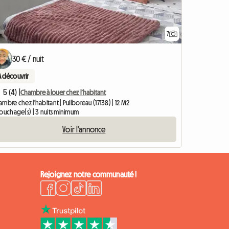
7
30 € / nuit
A découvrir
5 (4) |
Chambre à louer chez l’habitant
mbre chez l'habitant | Puilboreau (17138) | 12 M2
couchage(s) | 3 nuits minimum
Voir l'annonce
Rejoignez notre communauté !