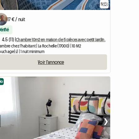
5
17 € / nuit
Vérifié
4.5 (11) |
Chambre 10m2 en maison de 5 pièces avec petit jardin.
mbre chez l'habitant | La Rochelle (17000) | 10 M2
ouchage(s) | 1 nuit minimum
Voir l'annonce
éo
❯