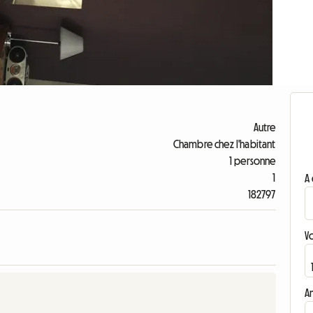
Autre
Chambre chez l'habitant
1 personne
1
A 
182797
V
A