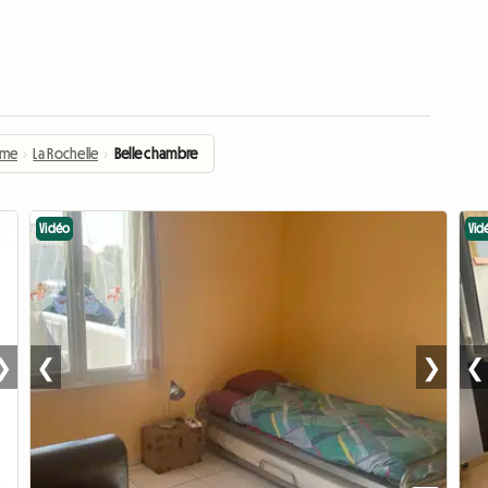
ime
›
La Rochelle
›
Belle chambre
Vidéo
Vid
❯
❮
❯
❮