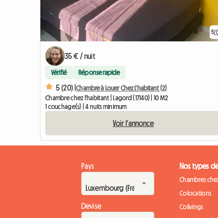
5
35 € / nuit
Vérifié
Réponse rapide
5 (20) |
Chambre à Louer Chez L'habitant (2)
Chambre chez l'habitant | Lagord (17140) | 10 M2
1 couchage(s) | 4 nuits minimum
Voir l'annonce
Pays
Nos types d
Chambres chez
Colocations
Devise
Colivings