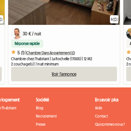
6
30 € / nuit
Réponse rapide
5 (1) |
Chambre Dans Appartement LD
Chambre chez l'habitant | La Rochelle (17000) | 12 M2
Cha
2 couchage(s) | 1 nuit minimum
2 
Voir l'annonce
e logement
Société
En savoir plus
 l'habitant
Blog
Aide
Recrutement
Contact
Presse
Qui sommes-nous ?