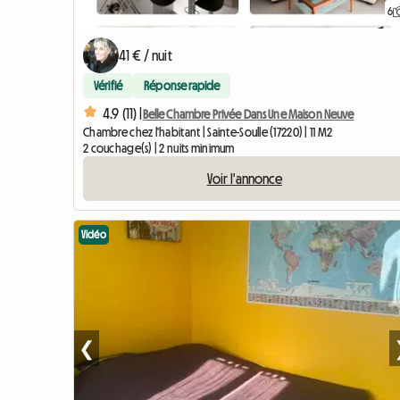
6
41 € / nuit
Vérifié
Réponse rapide
4.9 (11) |
Belle Chambre Privée Dans Une Maison Neuve
Chambre chez l'habitant | Sainte-Soulle (17220) | 11 M2
2 couchage(s) | 2 nuits minimum
Voir l'annonce
Vidéo
❮