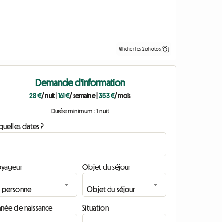
Afficher les 2 photos
Demande d'information
28 €
/ nuit
|
161 €
/ semaine
|
353 €
/ mois
Durée minimum : 1 nuit
quelles dates ?
oyageur
Objet du séjour
nnée de naissance
Situation