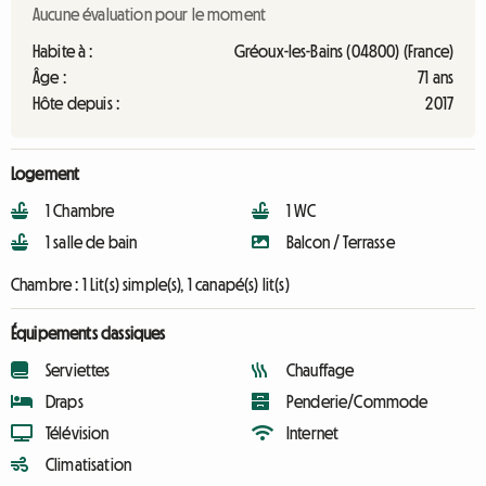
Aucune évaluation pour le moment
Habite à :
Gréoux-les-Bains (04800) (France)
Âge :
71 ans
Hôte depuis :
2017
Logement
1 Chambre
1 WC
1 salle de bain
Balcon / Terrasse
Chambre :
1 Lit(s) simple(s), 1 canapé(s) lit(s)
Équipements classiques
Serviettes
Chauffage
Draps
Penderie/Commode
Télévision
Internet
Climatisation