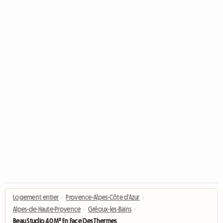
Logement entier
›
Provence-Alpes-Côte d'Azur
›
Alpes-de-Haute-Provence
›
Gréoux-les-Bains
›
Beau Studio 40 M² En Face Des Thermes