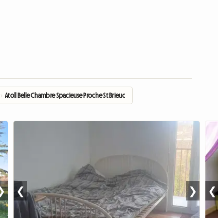
›
Atoll Belle Chambre Spacieuse Proche St Brieuc
❯
❮
❯
❮