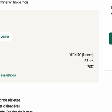
erminer en fin de mois
vérifié
YFFINIAC (France)
57 ans
2017
s évaluations
onne sérieuse.
et d’étagères.