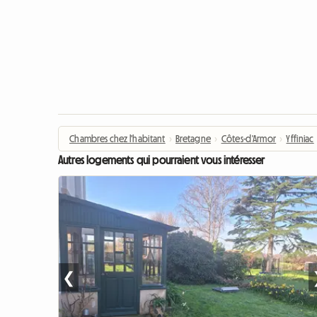
Chambres chez l'habitant
›
Bretagne
›
Côtes-d'Armor
›
Yffiniac
Autres logements qui pourraient vous intéresser
❮