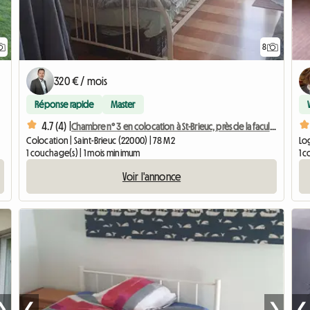
8
320 € / mois
Réponse rapide
Master
4.7 (4) |
Chambre n° 3 en colocation à St-Brieuc, près de la faculté et de l'IUT, 260 $
Colocation | Saint-Brieuc (22000) | 78 M2
Log
1 couchage(s) | 1 mois minimum
1 
Voir l'annonce
❯
❮
❯
❮