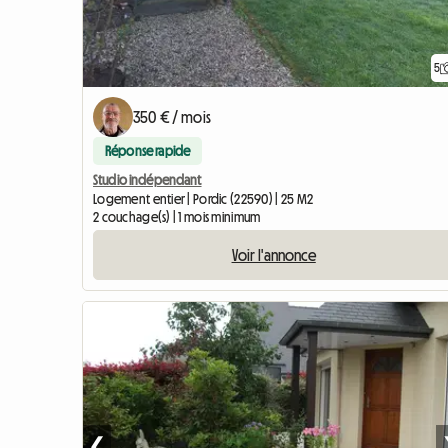
5
350 € / mois
Réponse rapide
Studio indépendant
Logement entier | Pordic (22590) | 25 M2
2 couchage(s) | 1 mois minimum
Voir l'annonce
❮