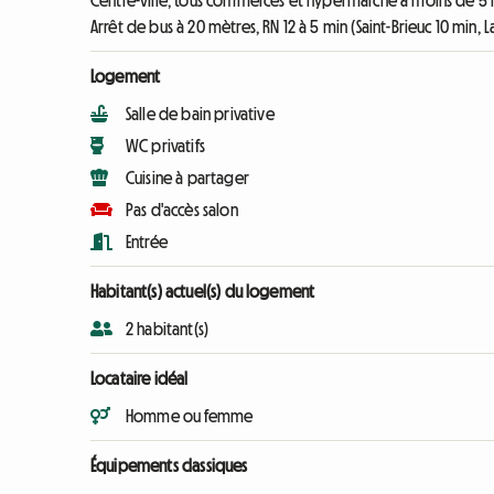
Centre-ville, tous commerces et hypermarché à moins de 5 
Arrêt de bus à 20 mètres, RN 12 à 5 min (Saint-Brieuc 10 min, 
Logement
Salle de bain privative
WC privatifs
Cuisine à partager
Pas d'accès salon
Entrée
Habitant(s) actuel(s) du logement
2 habitant(s)
Locataire idéal
Homme ou femme
Équipements classiques