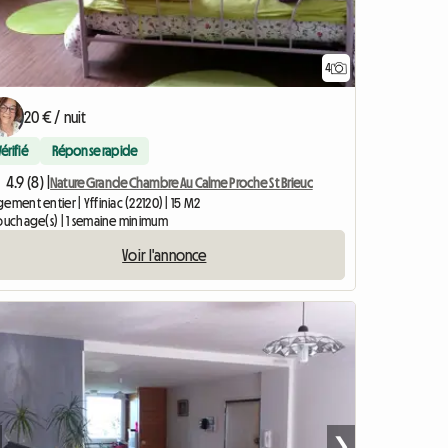
4
20 € / nuit
Vérifié
Réponse rapide
4.9 (8) |
Nature Grande Chambre Au Calme Proche St Brieuc
ement entier | Yffiniac (22120) | 15 M2
couchage(s) | 1 semaine minimum
Voir l'annonce
❯