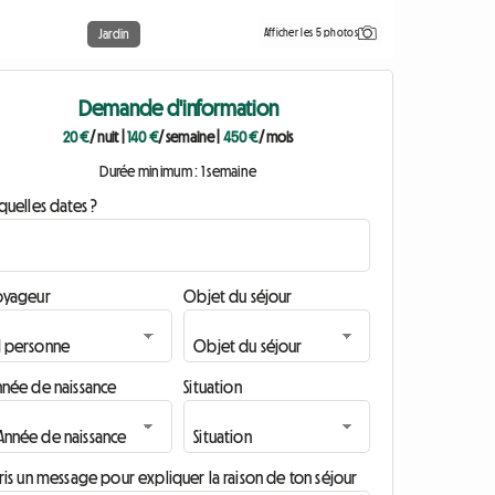
Afficher les 5 photos
Jardin
Demande d'information
20 €
/ nuit
|
140 €
/ semaine
|
450 €
/ mois
Durée minimum : 1 semaine
quelles dates ?
oyageur
Objet du séjour
nnée de naissance
Situation
ris un message pour expliquer la raison de ton séjour