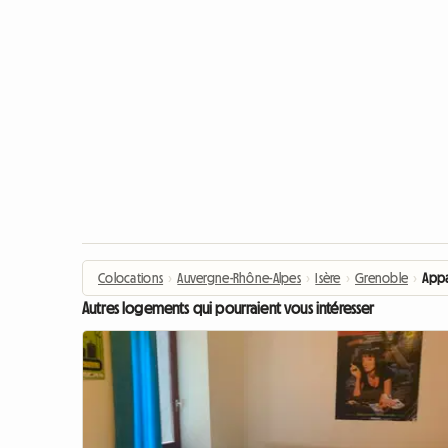
Colocations
›
Auvergne-Rhône-Alpes
›
Isère
›
Grenoble
›
Appa
Autres logements qui pourraient vous intéresser