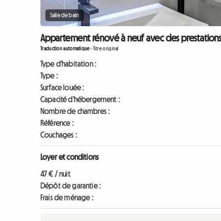
Salle de bain
Appartement rénové à neuf avec des prestation
Traduction automatique
-
Titre original
Type d'habitation :
Type :
Surface louée :
Capacité d'hébergement :
Nombre de chambres :
Référence :
Couchages :
Loyer et conditions
47 € / nuit
Dépôt de garantie :
Frais de ménage :