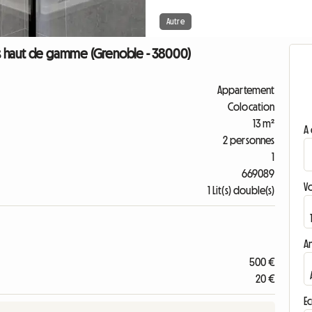
Autre
s haut de gamme (Grenoble - 38000)
Appartement
Colocation
13 m²
A 
2 personnes
1
669089
V
1 Lit(s) double(s)
A
500 €
20 €
Ec