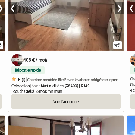
❯
❮
❯
❮
9
408 € / mois
Réponse rapide
Cha
5 (1) |
Chambre meublée 15 m² avec lavabo et réfrigérateur personnel
Cha
Colocation | Saint-Martin-d'Hères (38400) | 12 M2
4 
1 couchage(s) | 6 mois minimum
Voir l'annonce