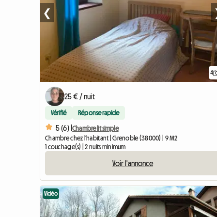
❮
4
25 € / nuit
Vérifié
Réponse rapide
5 (6) |
Chambre lit simple
Chambre chez l'habitant | Grenoble (38000) | 9 M2
1 couchage(s) | 2 nuits minimum
Voir l'annonce
Vidéo