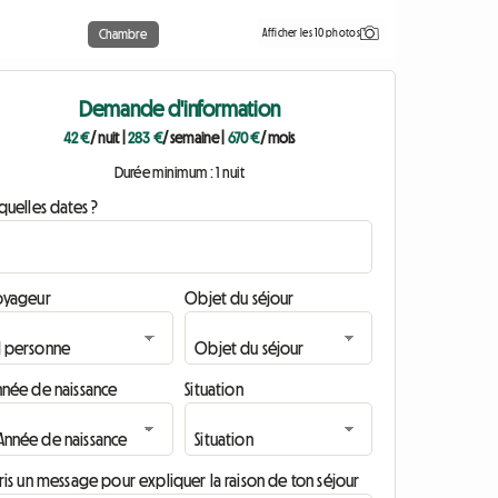
Afficher les 10 photos
Chambre
Demande d'information
42 €
/ nuit
|
283 €
/ semaine
|
670 €
/ mois
Durée minimum : 1 nuit
quelles dates ?
oyageur
Objet du séjour
nnée de naissance
Situation
ris un message pour expliquer la raison de ton séjour