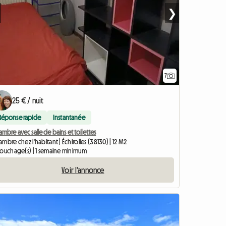
❯
7
25 € / nuit
Réponse rapide
Instantanée
mbre avec salle de bains et toilettes
mbre chez l'habitant | Échirolles (38130) | 12 M2
couchage(s) | 1 semaine minimum
Voir l'annonce