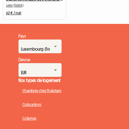
Lekki (106104)
62 € / nuit
Pays
Devise
Nos types de logement
Chambres chez l'habitant
Colocations
Colivings