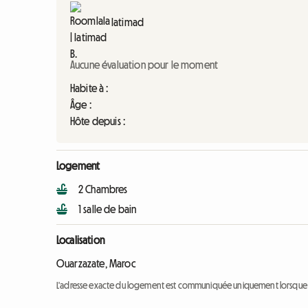
Iatimad
Aucune évaluation pour le moment
Habite à :
Âge :
Hôte depuis :
Logement
2 Chambres
1 salle de bain
Localisation
Ouarzazate, Maroc
L'adresse exacte du logement est communiquée uniquement lorsque l