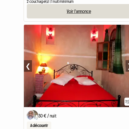
2 couchage(s) | 1 nuit minimum
Voir l'annonce
❮
7
30 € / nuit
A découvrir