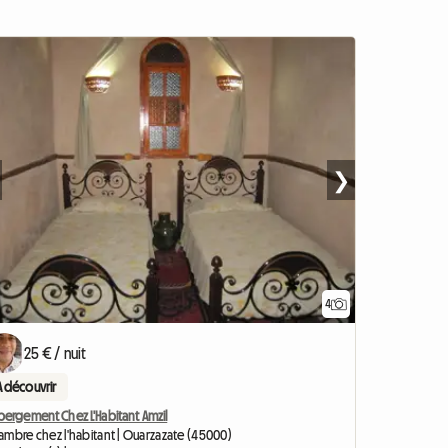
❯
4
25 € / nuit
A découvrir
bergement Chez L'Habitant Amzil
ambre chez l'habitant | Ouarzazate (45000)