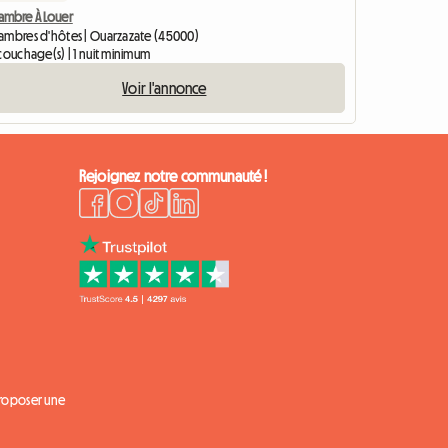
ambre À Louer
ambres d'hôtes | Ouarzazate (45000)
couchage(s) | 1 nuit minimum
Voir l'annonce
Rejoignez notre communauté !
proposer une