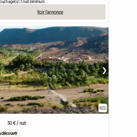
ouchage(s) | 1 nuit minimum
Voir l'annonce
❯
5
30 € / nuit
A découvrir