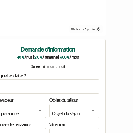
Afficher les 4 photos
Demande d'information
40 €
/ nuit
|
210 €
/ semaine
|
600 €
/ mois
Durée minimum : 1 nuit
quelles dates ?
oyageur
Objet du séjour
nnée de naissance
Situation