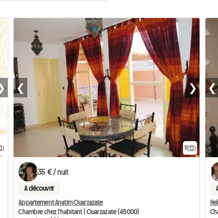
❯
❮
❯
❮
11
35 € / nuit
A découvrir
Appartement Anatim Ouarzazate
He
Chambre chez l'habitant | Ouarzazate (45000)
Ch