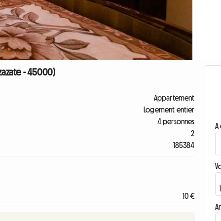
zazate - 45000)
Appartement
Logement entier
4 personnes
A 
2
185384
V
10 €
A