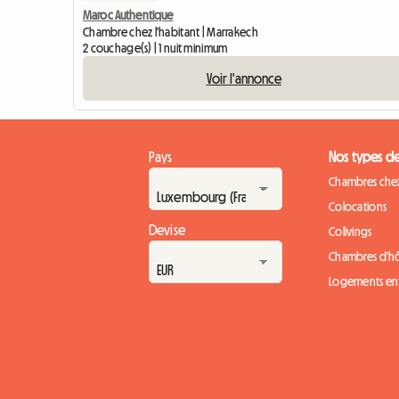
Maroc Authentique
Chambre chez l'habitant | Marrakech
2 couchage(s) | 1 nuit minimum
Voir l'annonce
Pays
Nos types d
Chambres chez
Colocations
Devise
Colivings
Chambres d'h
Logements ent