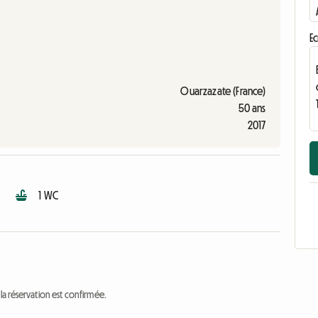
Ec
Ouarzazate (France)
50 ans
2017
1 WC
a réservation est confirmée.