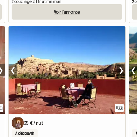
2 couchage(s) | 1 nuit minimum
2 c
Voir l'annonce
❯
❮
❯
❮
11
35 € / nuit
A découvrir