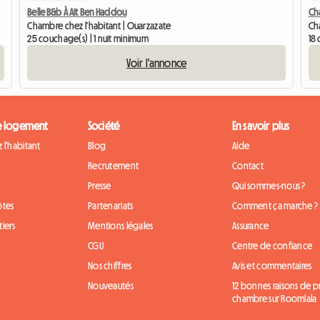
Belle B&b À Ait Ben Haddou
Ch
Chambre chez l'habitant | Ouarzazate
Ch
25 couchage(s) | 1 nuit minimum
18 
Voir l'annonce
e logement
Société
En savoir plus
 l'habitant
Blog
Aide
Recrutement
Contact
Presse
Qui sommes-nous ?
ôtes
Partenariats
Comment ça marche ?
iers
Mentions légales
Assurance
CGU
Centre de confiance
Nos chiffres
Avis et commentaires
Nouveautés
12 bonnes raisons de 
chambre sur Roomlala