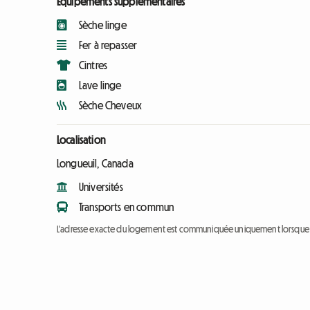
Équipements supplémentaires
Sèche linge
Fer à repasser
Cintres
Lave linge
Sèche Cheveux
Localisation
Longueuil, Canada
Universités
Transports en commun
L'adresse exacte du logement est communiquée uniquement lorsque l