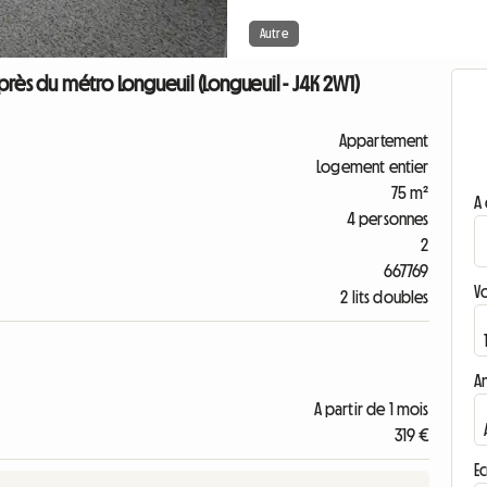
Autre
s du métro Longueuil (Longueuil - J4K 2W1)
Appartement
Logement entier
75 m²
A 
4 personnes
2
667769
V
2 lits doubles
A
A partir de 1 mois
319 €
Ec