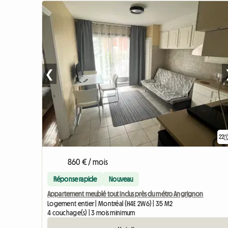
❮
22
860 € / mois
Réponse rapide
Nouveau
Appartement meublé tout inclus près du métro Angrignon
Logement entier | Montréal (H4E 2W6) | 35 M2
4 couchage(s) | 3 mois minimum