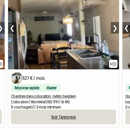
❯
❮
❯
❮
6
527 € / mois
Réponse rapide
Master
Chambre dans colocation, métro beubien
St
Colocation | Montréal (H2S 1T9) | 16 M2
Log
5 couchage(s) | 3 mois minimum
2 
Voir l'annonce