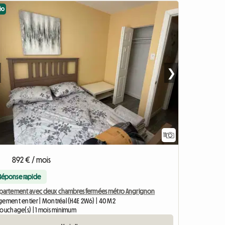
éo
❯
11
892 € / mois
Réponse rapide
partement avec deux chambres fermées métro Angrignon
gement entier | Montréal (H4E 2W6) | 40 M2
couchage(s) | 1 mois minimum