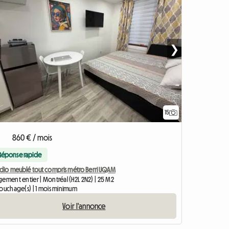
❯
15
860 € / mois
Réponse rapide
udio meublé tout compris métro Berri UQAM
ement entier | Montréal (H2L 2N2) | 25 M2
couchage(s) | 1 mois minimum
Voir l'annonce