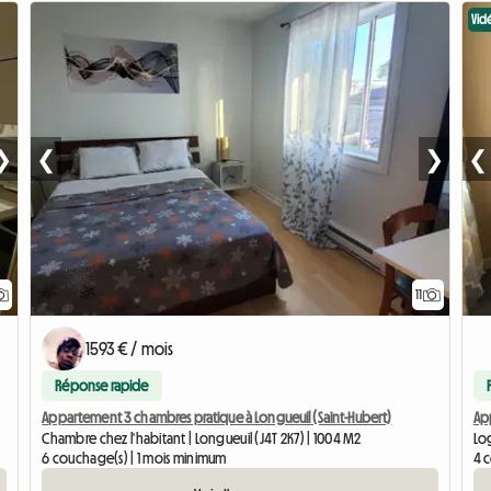
Vid
❯
❮
❯
❮
11
1593 € / mois
Réponse rapide
Appartement 3 chambres pratique à Longueuil (Saint-Hubert)
Ap
Chambre chez l'habitant | Longueuil (J4T 2K7) | 1004 M2
Lo
6 couchage(s) | 1 mois minimum
4 