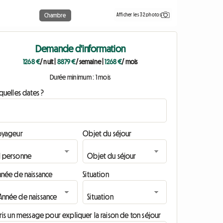
Afficher les 32 photos
Chambre
Demande d'information
1268 €
/ nuit
|
8879 €
/ semaine
|
1268 €
/ mois
Durée minimum : 1 mois
quelles dates ?
oyageur
Objet du séjour
nnée de naissance
Situation
ris un message pour expliquer la raison de ton séjour