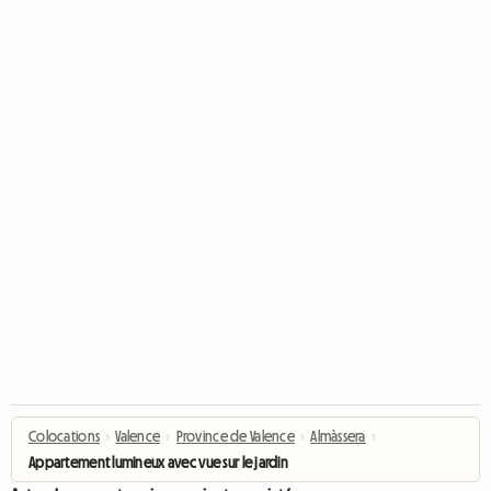
Colocations
›
Valence
›
Province de Valence
›
Almàssera
›
Appartement lumineux avec vue sur le jardin