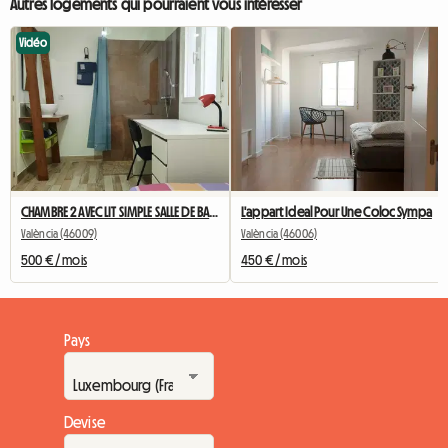
Autres logements qui pourraient vous intéresser
Vidéo
CHAMBRE 2 AVEC LIT SIMPLE SALLE DE BAIN PRIVÉE SERRURE ET AC
L'appart Ideal Pour Une Coloc Sympa
València (46009)
València (46006)
500 € / mois
450 € / mois
Pays
Devise