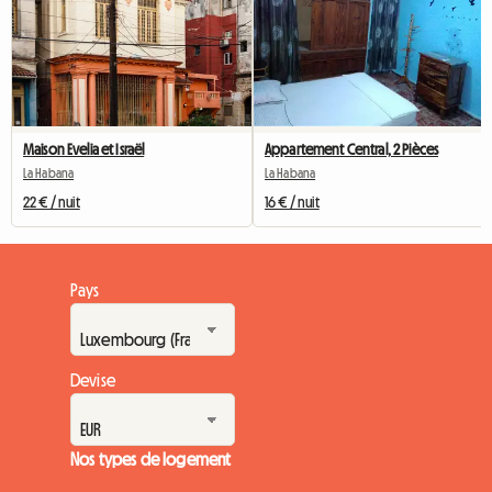
Maison Evelia et Israël
Appartement Central, 2 Pièces
La Habana
La Habana
22 € / nuit
16 € / nuit
Pays
Devise
Nos types de logement