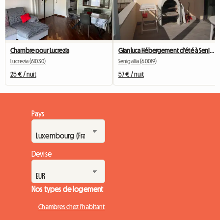
Chambre pour Lucrezia
Gianluca Hébergement d'été à Senigallia
Lucrezia (61030)
Senigallia (60019)
25 € / nuit
57 € / nuit
Pays
Devise
Nos types de logement
Chambres chez l'habitant