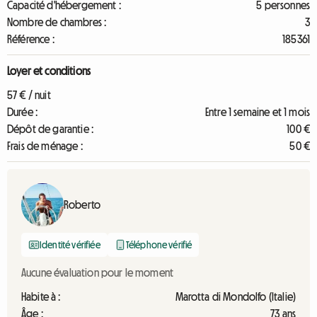
Capacité d'hébergement :
5 personnes
Nombre de chambres :
3
Référence :
185361
Loyer et conditions
57 € / nuit
Durée :
Entre 1 semaine et 1 mois
Dépôt de garantie :
100 €
Frais de ménage :
50 €
Roberto
Identité vérifiée
Téléphone vérifié
Aucune évaluation pour le moment
Habite à :
Marotta di Mondolfo (Italie)
Âge :
73 ans