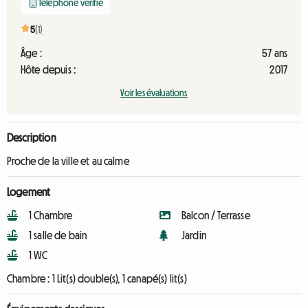
Téléphone vérifié
5
(1)
Âge :
57 ans
Hôte depuis :
2017
Voir les évaluations
Description
Proche de la ville et au calme
Logement
1 Chambre
Balcon / Terrasse
1 salle de bain
Jardin
1 WC
Chambre :
1 Lit(s) double(s), 1 canapé(s) lit(s)