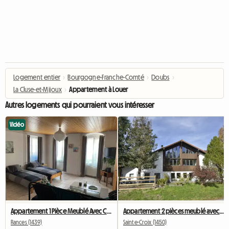
Logement entier
›
Bourgogne-Franche-Comté
›
Doubs
›
La Cluse-et-Mijoux
›
Appartement à Louer
Autres logements qui pourraient vous intéresser
Vidéo
Appartement 1 Pièce Meublé Avec Cuisine équipée
Appartement 2 pièces meublé avec chambre fermée
Rances (1439)
Sainte-Croix (1450)