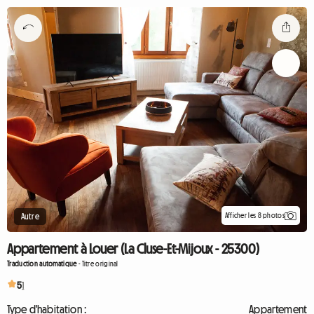
Afficher les 8 photos
Autre
Appartement à Louer (La Cluse-Et-Mijoux - 25300)
Traduction automatique
-
Titre original
5
1
Type d'habitation :
Appartement