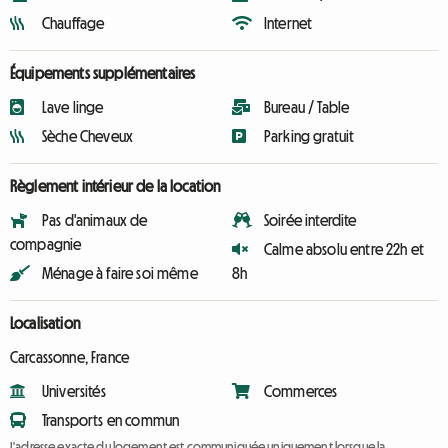
Chauffage
Internet
Équipements supplémentaires
Lave linge
Bureau / Table
Sèche Cheveux
Parking gratuit
Règlement intérieur de la location
Pas d'animaux de
Soirée interdite
compagnie
Calme absolu entre 22h et
Ménage à faire soi même
8h
Localisation
Carcassonne, France
Universités
Commerces
Transports en commun
L'adresse exacte du logement est communiquée uniquement lorsque la