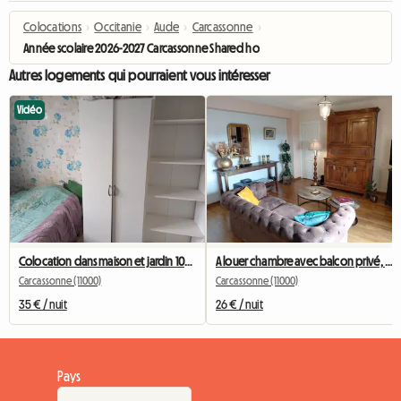
Colocations
›
Occitanie
›
Aude
›
Carcassonne
›
Année scolaire 2026-2027 Carcassonne Shared housing 4 occupants
Autres logements qui pourraient vous intéresser
Vidéo
Colocation dans maison et jardin 100mm2
A louer chambre avec balcon privé, vue sur la cité médiévale
Carcassonne (11000)
Carcassonne (11000)
35 € / nuit
26 € / nuit
Pays