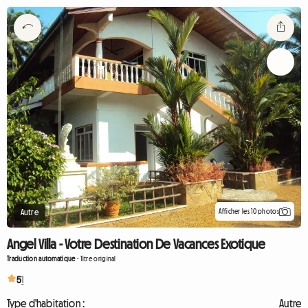
Afficher les 10 photos
Autre
Angel Villa - Votre Destination De Vacances Exotique
Traduction automatique
-
Titre original
5
1
Type d'habitation :
Autre