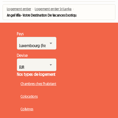
Logement entier
›
Logement entier Sri Lanka
›
Angel Villa - Votre Destination De Vacances Exotique
Pays
Devise
Nos types de logement
Chambres chez l'habitant
Colocations
Colivings