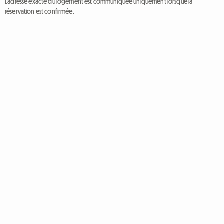
L'adresse exacte du logement est communiquée uniquement lorsque la
réservation est confirmée.