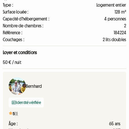
Type :
Logement entier
Surface louée :
128 m²
Capacité d'hébergement :
4 personnes
Nombre de chambres :
2
Référence :
184224
Couchages :
2 lits doubles
Loyer et conditions
50 € / nuit
Bernhard
Identité vérifiée
5
(1)
Âge :
65 ans