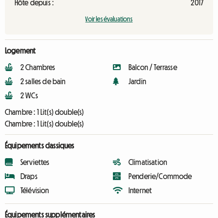
Hôte depuis :
2017
Voir les évaluations
Logement
2 Chambres
Balcon / Terrasse
2 salles de bain
Jardin
2 WCs
Chambre :
1 Lit(s) double(s)
Chambre :
1 Lit(s) double(s)
Équipements classiques
Serviettes
Climatisation
Draps
Penderie/Commode
Télévision
Internet
Équipements supplémentaires