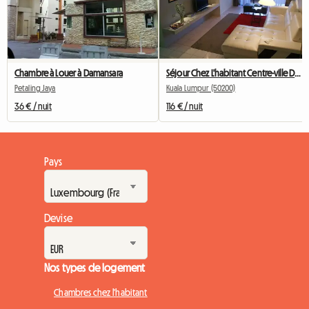
Chambre à Louer à Damansara
Séjour Chez L'habitant Centre-ville De Kuala
Petaling Jaya
Kuala Lumpur (50200)
36 € / nuit
116 € / nuit
Pays
Devise
Nos types de logement
Chambres chez l'habitant