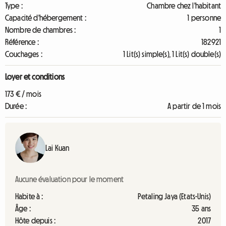
Type :
Chambre chez l'habitant
Capacité d'hébergement :
1 personne
Nombre de chambres :
1
Référence :
182921
Couchages :
1 Lit(s) simple(s), 1 Lit(s) double(s)
Loyer et conditions
173 € / mois
Durée :
A partir de 1 mois
Lai Kuan
Aucune évaluation pour le moment
Habite à :
Petaling Jaya (Etats-Unis)
Âge :
35 ans
Hôte depuis :
2017