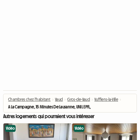
Chambres chez l'habitant
›
Vaud
›
Gros-de-Vaud
›
Vufflens-la-Ville
›
A La Campagne, 15 Minutes De Lausanne, UNIL EPFL, Rsud
Autres logements qui pourraient vous intéresser
Vidéo
Vidéo