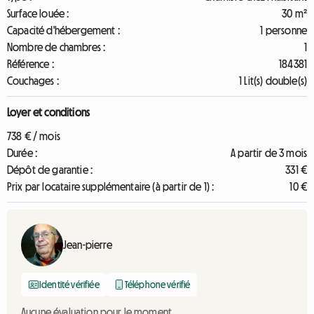
Surface louée :
30 m²
Capacité d'hébergement :
1 personne
Nombre de chambres :
1
Référence :
184381
Couchages :
1 Lit(s) double(s)
Loyer et conditions
738 € / mois
Durée :
A partir de 3 mois
Dépôt de garantie :
331 €
Prix par locataire supplémentaire (à partir de 1) :
10 €
Jean-pierre
Identité vérifiée
Téléphone vérifié
Aucune évaluation pour le moment