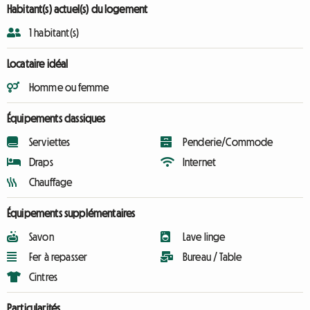
Habitant(s) actuel(s) du logement
1 habitant(s)
Locataire idéal
Homme ou femme
Équipements classiques
Serviettes
Penderie/Commode
Draps
Internet
Chauffage
Équipements supplémentaires
Savon
Lave linge
Fer à repasser
Bureau / Table
Cintres
Particularités