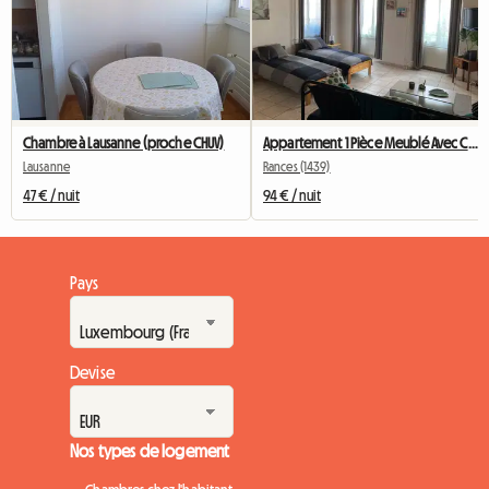
Chambre à Lausanne (proche CHUV)
Appartement 1 Pièce Meublé Avec Cuisine équipée
Lausanne
Rances (1439)
47 € / nuit
94 € / nuit
Pays
Devise
Nos types de logement