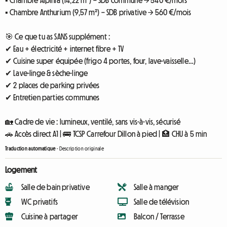
▪ Chambre Alpinia (14,22 m²) – SDB commune → 540 €/mois
▪ Chambre Anthurium (9,57 m²) – SDB privative → 560 €/mois
🎯 Ce que tu as SANS supplément :
✔ Eau + électricité + internet fibre + TV
✔ Cuisine super équipée (frigo 4 portes, four, lave-vaisselle…)
✔ Lave-linge & sèche-linge
✔ 2 places de parking privées
✔ Entretien parties communes
🏡 Cadre de vie : lumineux, ventilé, sans vis-à-vis, sécurisé
🚗 Accès direct A1 | 🚌 TCSP Carrefour Dillon à pied | 🏥 CHU à 5 min
Traduction automatique
-
Description originale
Logement
Salle de bain privative
Salle à manger
WC privatifs
Salle de télévision
Cuisine à partager
Balcon / Terrasse