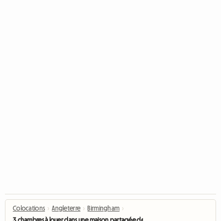
Colocations
›
Angleterre
›
Birmingham
›
3 chambres à louer dans une maison partagée de 4 chambres