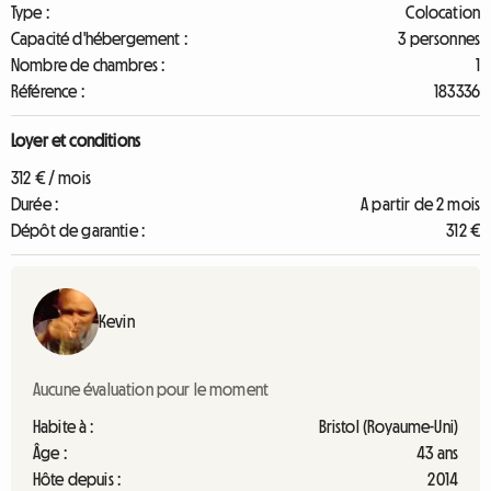
Type :
Colocation
Capacité d'hébergement :
3 personnes
Nombre de chambres :
1
Référence :
183336
Loyer et conditions
312 € / mois
Durée :
A partir de 2 mois
Dépôt de garantie :
312 €
Kevin
Aucune évaluation pour le moment
Habite à :
Bristol (Royaume-Uni)
Âge :
43 ans
Hôte depuis :
2014