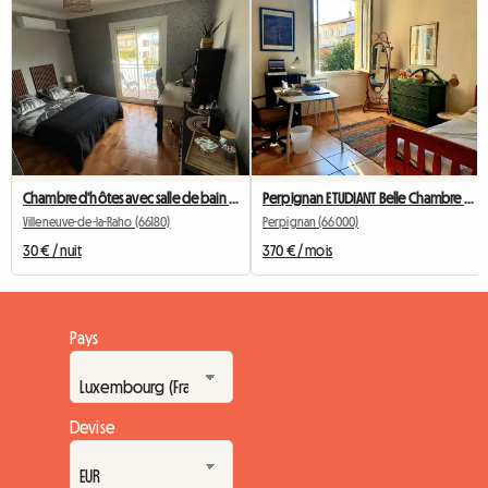
Chambre d'hôtes avec salle de bain et toilettes chez l'habitant (sympathique)
Perpignan ETUDIANT Belle Chambre ENSOLEILLEE! CENTRE VILLE
Villeneuve-de-la-Raho (66180)
Perpignan (66000)
30 € / nuit
370 € / mois
Pays
Devise