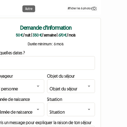
Afficher les 6 photos
Autre
Demande d'information
50 €
/ nuit
|
350 €
/ semaine
|
670 €
/ mois
Durée minimum : 6 mois
quelles dates ?
oyageur
Objet du séjour
nnée de naissance
Situation
ris un message pour expliquer la raison de ton séjour