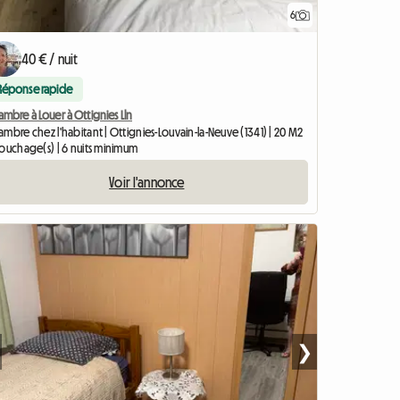
6
40 € / nuit
Réponse rapide
mbre à Louer à Ottignies Lln
mbre chez l'habitant | Ottignies-Louvain-la-Neuve (1341) | 20 M2
couchage(s) | 6 nuits minimum
Voir l'annonce
❯