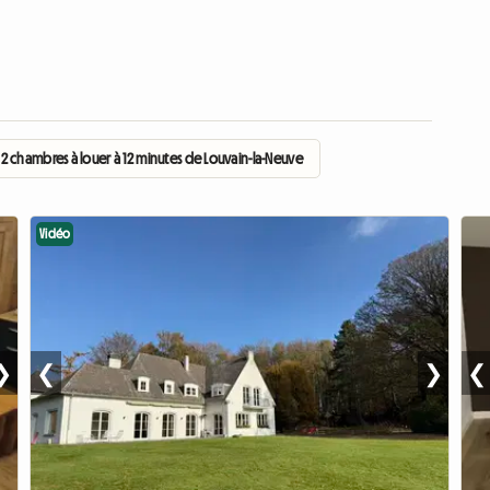
2 chambres à louer à 12 minutes de Louvain-la-Neuve
Vidéo
❯
❮
❯
❮