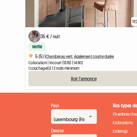
12
35 € / nuit
Vérifié
5 (5) |
Chambre au vert, également courte durée
Colocation | Incourt (1315) | 14 M2
1 couchage(s) | 2 nuits minimum
Voir l'annonce
Pays
Nos types d
Chambres chez
Colocations
Devise
Colivings