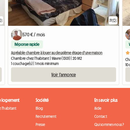
21
570 € / mois
Réponse rapide
Agréable chambre à louer au deuxième étage d'une maison
Chambre chez l'habitant | Wavre (1301) | 20 M2
Cha
1 couchage(s) | 1 mois minimum
10 
Voir l'annonce
e logement
Société
En savoir plus
 l'habitant
Blog
Aide
Recrutement
Contact
Presse
Qui sommes-nous ?