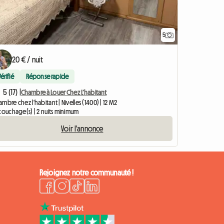
5
20 € / nuit
Vérifié
Réponse rapide
5 (17) |
Chambre à Louer Chez L’habitant
mbre chez l'habitant | Nivelles (1400) | 12 M2
couchage(s) | 2 nuits minimum
Voir l'annonce
Rejoignez notre communauté !