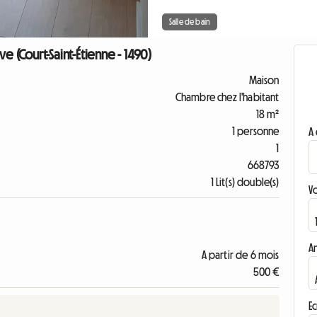
Salle de bain
e (Court-Saint-Étienne - 1490)
Maison
Chambre chez l'habitant
18 m²
1 personne
A 
1
668793
1 Lit(s) double(s)
V
A
A partir de 6 mois
500 €
Ec