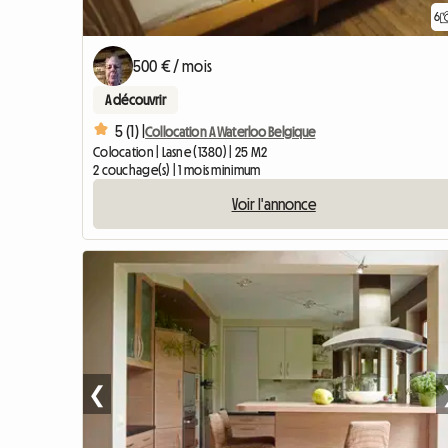
6
500 € / mois
A découvrir
5 (1) |
Collocation A Waterloo Belgique
Colocation | Lasne (1380) | 25 M2
2 couchage(s) | 1 mois minimum
Voir l'annonce
❮