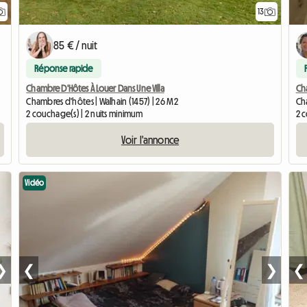
13
85 € / nuit
Réponse rapide
Chambre D'Hôtes À Louer Dans Une Villa
Cha
Chambres d'hôtes | Walhain (1457) | 26 M2
Cha
2 couchage(s) | 2 nuits minimum
2 
Voir l'annonce
Vidéo
❯
❮
❯
❮