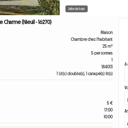
Salle de bain
e Charme (Nieuil - 16270)
Maison
Chambre chez l'habitant
25 m²
5 personnes
1
A 
184013
1 Lit(s) double(s), 1 canapé(s) lit(s)
V
5 €
17:00
A
10:00