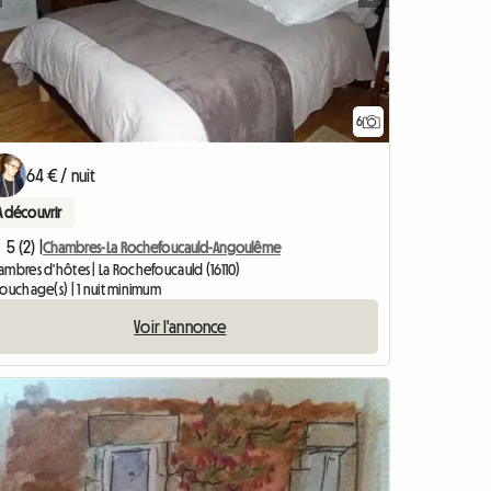
6
64 € / nuit
A découvrir
5 (2) |
Chambres- La Rochefoucauld-Angoulême
ambres d'hôtes | La Rochefoucauld (16110)
ouchage(s) | 1 nuit minimum
Voir l'annonce