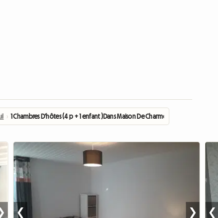
il
›
1 Chambres D'hôtes (4 p + 1 enfant )Dans Maison De Charme
❯
❮
❯
❮