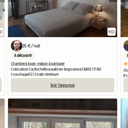
4
25 € / nuit
A découvrir
Chambre à louer, maison à partager
Colocation | La Rochefoucauld-en-Angoumois (16110) | 17 M2
Ch
1 couchage(s) | 2 nuits minimum
8 c
Voir l'annonce