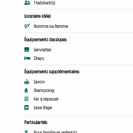
1 habitant(s)
Locataire idéal
Homme ou femme
Équipements classiques
Serviettes
Draps
Équipements supplémentaires
Savon
Shampoing
Fer à repasser
Lave linge
Particularités
Pour famille et enfant(s)