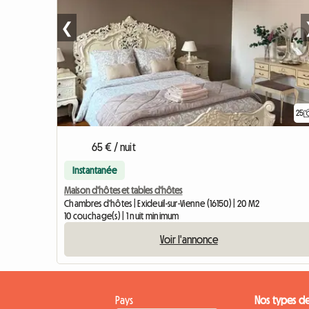
❮
25
65 € / nuit
Instantanée
Maison d'hôtes et tables d'hôtes
Chambres d'hôtes | Exideuil-sur-Vienne (16150) | 20 M2
10 couchage(s) | 1 nuit minimum
Voir l'annonce
Pays
Nos types d