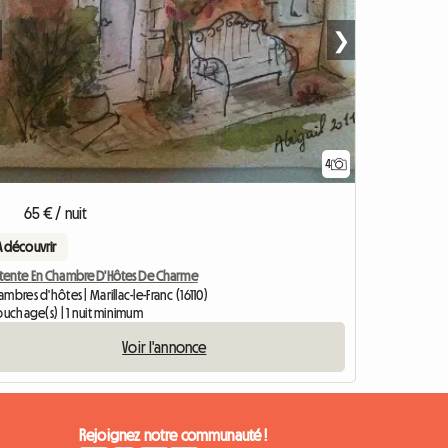
❯
4
Accéder à l'an
65 € / nuit
A découvrir
tente En Chambre D'Hôtes De Charme
mbres d'hôtes | Marillac-le-Franc (16110)
ouchage(s) | 1 nuit minimum
Voir l'annonce
Rejoignez notre communauté !