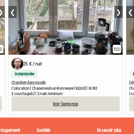
❯
❮
❯
❮
2
25 € / nuit
Instantanée
Chambre dans moulin
Dé
Colocation | Chasseneuil-sur-Bonnieure (16260) | 14 M2
Cha
3 couchage(s) | 2 nuits minimum
1 c
Voir l'annonce
e logement
Société
En savoir plus