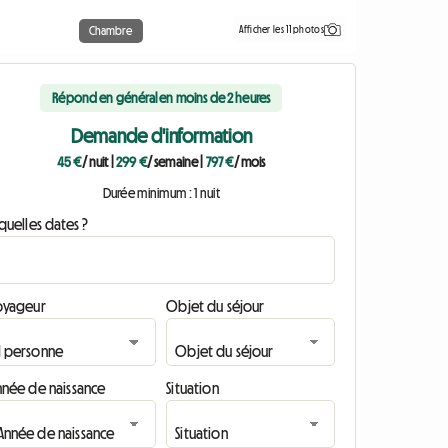
Afficher les 11 photos
Chambre
Répond en général en moins de 2 heures
Demande d'information
45 €
/ nuit
|
299 €
/ semaine
|
797 €
/ mois
Durée minimum : 1 nuit
quelles dates ?
oyageur
Objet du séjour
nnée de naissance
Situation