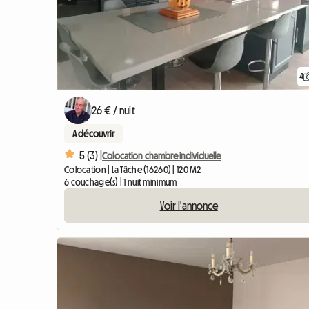
4
26 € / nuit
A découvrir
5 (3) |
Colocation chambre individuelle
Colocation | La Tâche (16260) | 120 M2
6 couchage(s) | 1 nuit minimum
Voir l'annonce